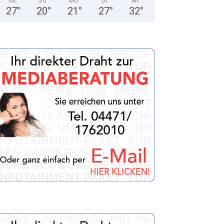
SA.
SO.
MO.
DI.
MI.
27
°
20
°
21
°
27
°
32
°