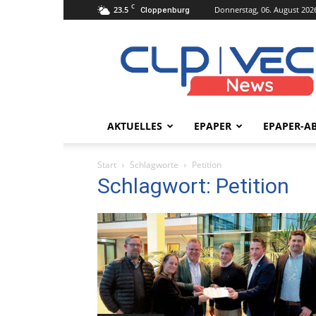
C
23.5
Donnerstag, 06. August 202
Cloppenburg
clpvecnews.de
AKTUELLES
EPAPER
EPAPER-A
Start
Schlagworte
Petition
Schlagwort: Petition