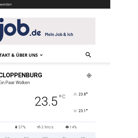
r werden
TAKT & ÜBER UNS
CLOPPENBURG
Ein Paar Wolken
°
23.8
°
C
23.5
°
23.1
57%
3.9m/s
14%