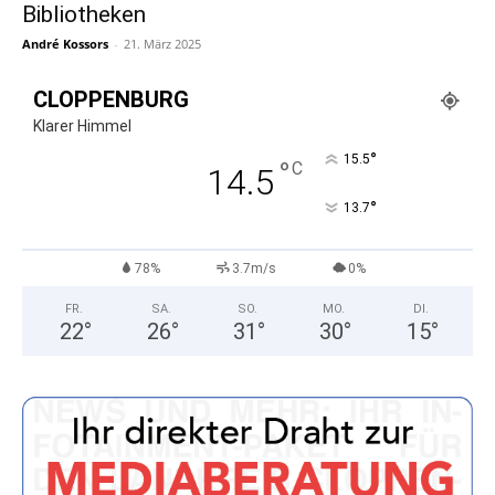
Bibliotheken
André Kossors
-
21. März 2025
CLOPPENBURG
Klarer Himmel
°
15.5
°
C
14.5
°
13.7
78%
3.7m/s
0%
FR.
SA.
SO.
MO.
DI.
22
°
26
°
31
°
30
°
15
°