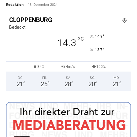
Redaktion
-
13. Dezember 2024
CLOPPENBURG
Bedeckt
°
14.9
°
C
14.3
°
13.7
84%
4m/s
100%
DO.
FR.
SA.
SO.
MO.
21
°
25
°
28
°
20
°
21
°