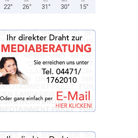
FR.
SA.
SO.
MO.
DI.
22
°
26
°
31
°
30
°
15
°