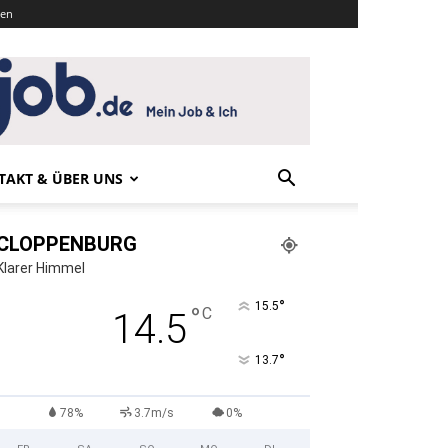
den
TAKT & ÜBER UNS
CLOPPENBURG
Klarer Himmel
°
15.5
°
C
14.5
°
13.7
78%
3.7m/s
0%