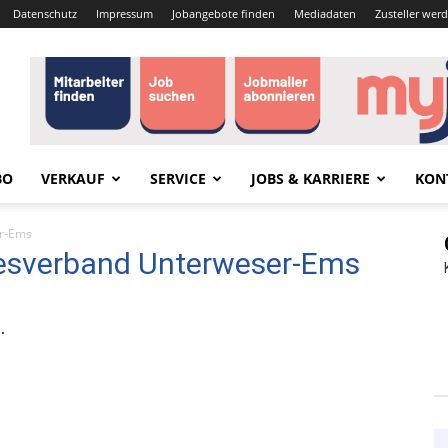
Datenschutz
Impressum
Jobangebote finden
Mediadaten
Zusteller wer
BO
VERKAUF
SERVICE
JOBS & KARRIERE
KON
r-Ems
esverband Unterweser-Ems
.