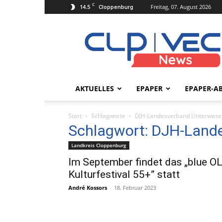
C
14.5
Freitag, 07. August 2026
Cloppenburg
clpvecnews.de
AKTUELLES
EPAPER
EPAPER-A
Start
Schlagworte
DJH-Landesverband Unterwese
Schlagwort: DJH-Land
Landkreis Cloppenburg
Im September findet das „blue OL
Kulturfestival 55+” statt
André Kossors
-
18. Februar 2023