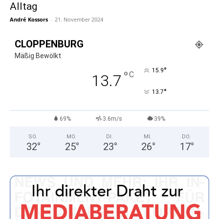
Alltag
André Kossors
-
21. November 2024
CLOPPENBURG
Mäßig Bewölkt
°
15.9
°
C
13.7
°
13.7
69%
3.6m/s
39%
SO.
MO.
DI.
MI.
DO.
32
°
25
°
23
°
26
°
17
°