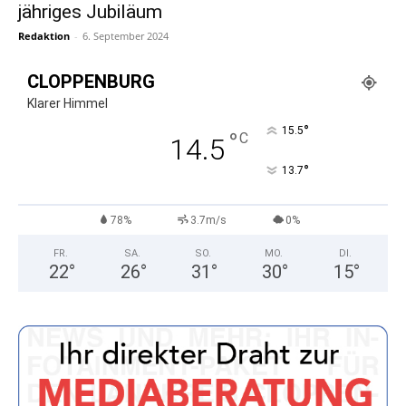
jähriges Jubiläum
Redaktion
-
6. September 2024
CLOPPENBURG
Klarer Himmel
°
15.5
°
C
14.5
°
13.7
78%
3.7m/s
0%
FR.
SA.
SO.
MO.
DI.
22
°
26
°
31
°
30
°
15
°