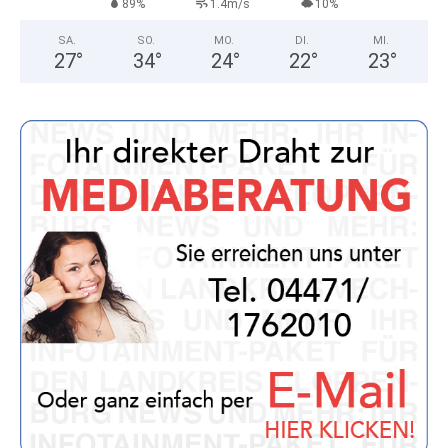
89%
1.4m/s
10%
SA.
SO.
MO.
DI.
MI.
27
°
34
°
24
°
22
°
23
°