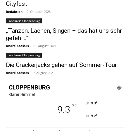
Cityfest
Redaktion
-
2. Oktober 2023
Landkreis Cloppenburg
„Tanzen, Lachen, Singen – das hat uns sehr
gefehlt.”
André Kossors
-
19. August 2021
Landkreis Cloppenburg
Die Crackerjacks gehen auf Sommer-Tour
André Kossors
-
9. August 2021
CLOPPENBURG
Klarer Himmel
°
9.3
°
C
9.3
°
9.2