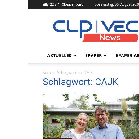
C
22.8
Donnerstag, 06. August 202
Cloppenburg
clpvecnews.de
AKTUELLES
EPAPER
EPAPER-A
Start
Schlagworte
CAJK
Schlagwort: CAJK