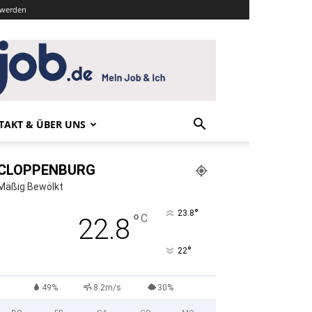
r werden
TAKT & ÜBER UNS
CLOPPENBURG
Mäßig Bewölkt
°
23.8
°
C
22.8
°
22
49%
8.2m/s
30%