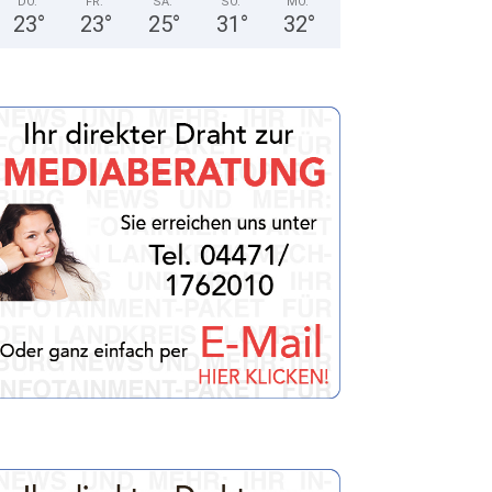
DO.
FR.
SA.
SO.
MO.
23
°
23
°
25
°
31
°
32
°