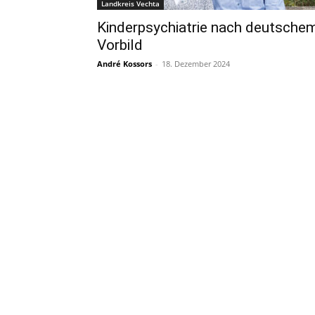
Landkreis Vechta
Kinderpsychiatrie nach deutsche
Vorbild
André Kossors
-
18. Dezember 2024