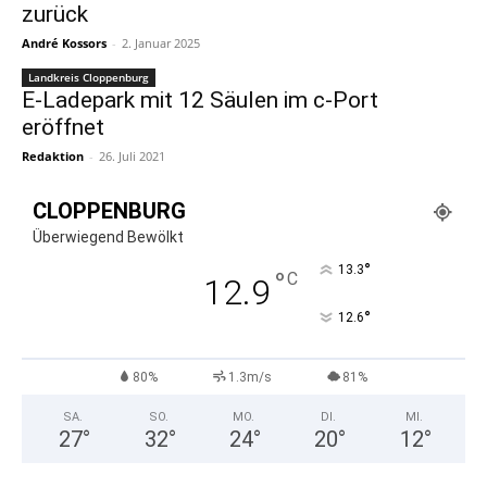
zurück
André Kossors
-
2. Januar 2025
Landkreis Cloppenburg
E-Ladepark mit 12 Säulen im c-Port
eröffnet
Redaktion
-
26. Juli 2021
CLOPPENBURG
Überwiegend Bewölkt
°
13.3
°
C
12.9
°
12.6
80%
1.3m/s
81%
SA.
SO.
MO.
DI.
MI.
27
°
32
°
24
°
20
°
12
°