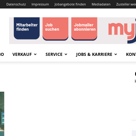
Datenschutz
Impressum
Jobangebote finden
Mediadaten
Zusteller we
BO
VERKAUF
SERVICE
JOBS & KARRIERE
KON