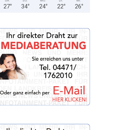
SA.
SO.
MO.
DI.
MI.
27
°
34
°
24
°
22
°
26
°