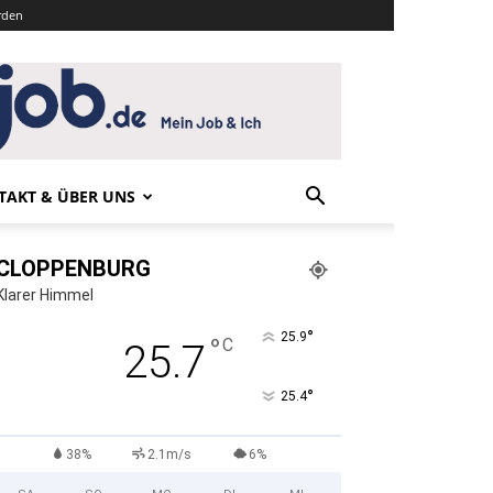
rden
TAKT & ÜBER UNS
CLOPPENBURG
Klarer Himmel
°
25.9
°
C
25.7
°
25.4
38%
2.1m/s
6%