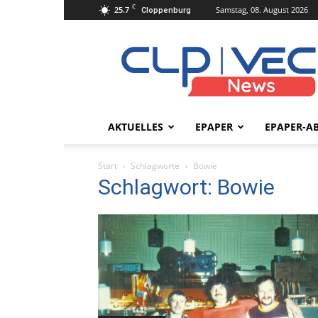
C
25.7
Samstag, 08. August 2026
Cloppenburg
clpvecnews.de
AKTUELLES
EPAPER
EPAPER-A
Start
Schlagworte
Bowie
Schlagwort: Bowie