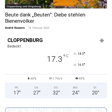
Cloppenburg und Umgebung
Beute dank „Beuten”: Diebe stehlen
Bienenvölker
André Kossors
-
18. Februar 2023
CLOPPENBURG
Bedeckt
°
18.3
°
C
17.3
°
16.5
66%
1.7m/s
95%
FR.
SA.
SO.
MO.
DI.
17
°
27
°
32
°
24
°
20
°