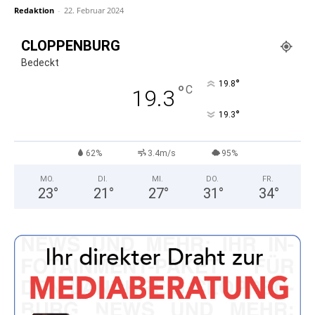
Redaktion
-
22. Februar 2024
CLOPPENBURG
Bedeckt
°
19.8
°
C
19.3
°
19.3
62%
3.4m/s
95%
MO.
DI.
MI.
DO.
FR.
23
°
21
°
27
°
31
°
34
°