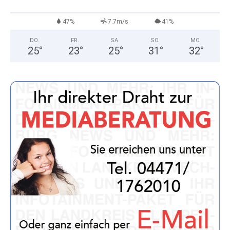
47%
7.7m/s
41%
DO.
FR.
SA.
SO.
MO.
25
°
23
°
25
°
31
°
32
°