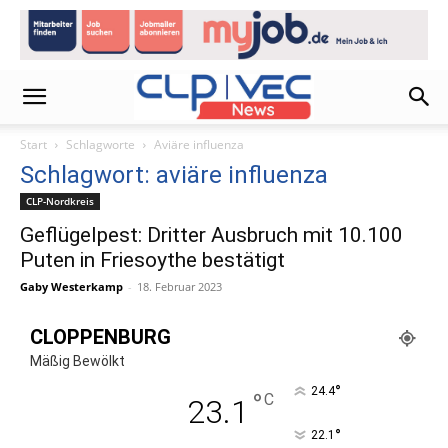
Start
Schlagworte
Aviäre influenza
Schlagwort: aviäre influenza
CLP-Nordkreis
Geflügelpest: Dritter Ausbruch mit 10.100
Puten in Friesoythe bestätigt
Gaby Westerkamp
-
18. Februar 2023
CLOPPENBURG
Mäßig Bewölkt
°
24.4
°
C
23.1
°
22.1