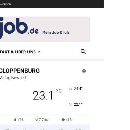
r werden
TAKT & ÜBER UNS
CLOPPENBURG
Mäßig Bewölkt
°
24.4
°
C
23.1
°
22.1
47%
7.7m/s
41%