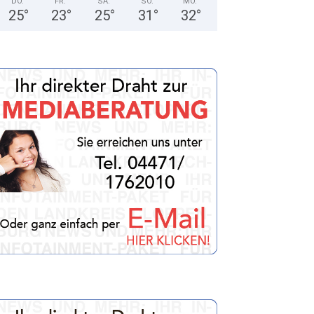
DO.
FR.
SA.
SO.
MO.
25
°
23
°
25
°
31
°
32
°