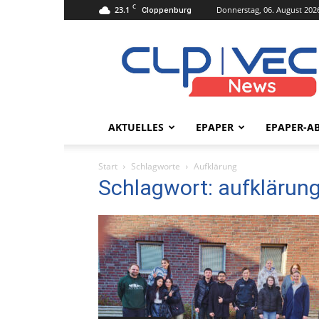
C
23.1
Donnerstag, 06. August 202
Cloppenburg
clpvecnews.de
AKTUELLES
EPAPER
EPAPER-A
Start
Schlagworte
Aufklärung
Schlagwort: aufklärun