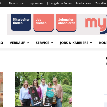
6
Datenschutz
Impressum
Jobangebote finden
Mediadaten
Zustelle
BO
VERKAUF
SERVICE
JOBS & KARRIERE
KON
g