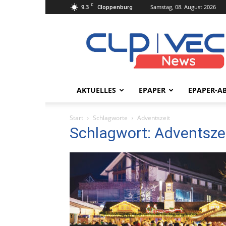
C
9.3
Samstag, 08. August 2026
Cloppenburg
clpvecnews.de
AKTUELLES
EPAPER
EPAPER-A
Start
Schlagworte
Adventszeit
Schlagwort: Adventsze