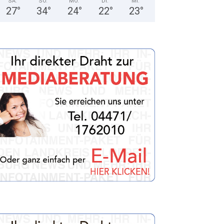
SA.
SO.
MO.
DI.
MI.
27
°
34
°
24
°
22
°
23
°