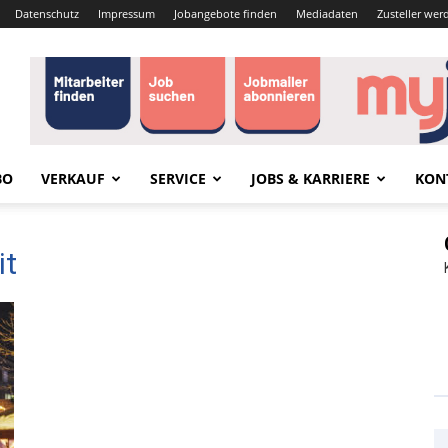
Datenschutz
Impressum
Jobangebote finden
Mediadaten
Zusteller wer
BO
VERKAUF
SERVICE
JOBS & KARRIERE
KON
it