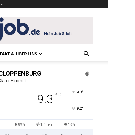
den
TAKT & ÜBER UNS
CLOPPENBURG
Klarer Himmel
°
9.3
°
C
9.3
°
9.2
89%
1.4m/s
10%