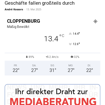
Geschäfte fallen großteils durch
André Kossors
-
13. Mai 2025
CLOPPENBURG
Mäßig Bewölkt
°
14.4
°
C
13.4
°
12.6
89%
2.4m/s
32%
FR.
SA.
SO.
MO.
DI.
22
°
27
°
31
°
27
°
22
°