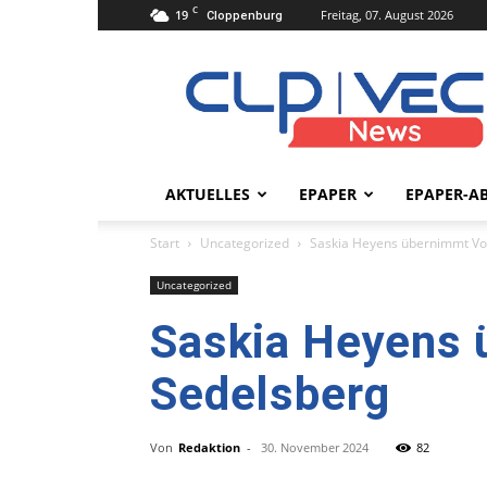
C
19
Freitag, 07. August 2026
Cloppenburg
clpvecnews.de
AKTUELLES
EPAPER
EPAPER-A
Start
Uncategorized
Saskia Heyens übernimmt Vor
Uncategorized
Saskia Heyens 
Sedelsberg
Von
Redaktion
-
30. November 2024
82