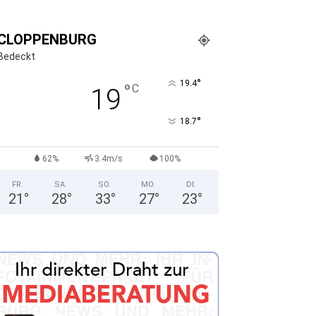
CLOPPENBURG
Bedeckt
°
19.4
°
C
19
°
18.7
62%
3.4m/s
100%
FR.
SA.
SO.
MO.
DI.
21
°
28
°
33
°
27
°
23
°