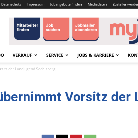
Datenschutz
Impressum
Jobangebote finden
Mediadaten
Zusteller werde
BO
VERKAUF
SERVICE
JOBS & KARRIERE
KON
sitz der Landjugend Sedelsberg
übernimmt Vorsitz der