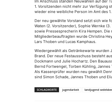
Im Anschluss standen Neuwahlen auf der T
1. Vorsitzenden nicht mehr zur Verfügung s
wieder eine weibliche Person im Amt des 1.
Der neu gewählte Vorstand setzt sich wie f
Waten (2. Vorsitzender), Sophie Wernke (3.
sowie Pressesprecherin Kira Hempen. Die n
Mitgliederbeauftragten wurde Christina Hey
Lars Thoben und Lucas Kamphaus.
Wiedergewählt als Getränkewarte wurden J
Brand. Der neue Festausschuss besteht aus
Dockmann und Julie Hochartz. Den Bauauss
Bernd Fortwengel, Torben Kühling, Jannes 
Als Kassenprüfer wurden neu gewählt Denn
sind Simon Schade, Jannes Thoben und Elia
SCHLAGWORTE
jugendarbeit
landjugend sedelsbe