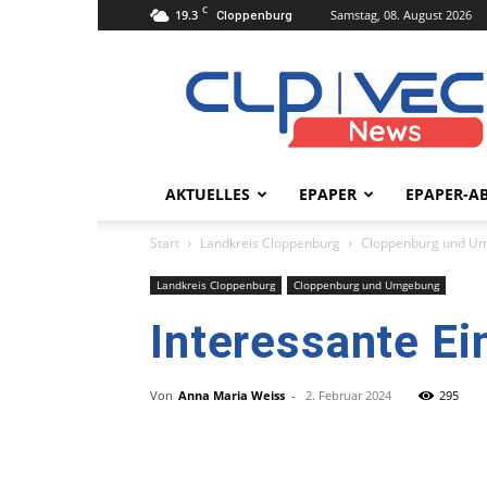
C
19.3
Samstag, 08. August 2026
Cloppenburg
clpvecnews.de
AKTUELLES
EPAPER
EPAPER-A
Start
Landkreis Cloppenburg
Cloppenburg und U
Landkreis Cloppenburg
Cloppenburg und Umgebung
Interessante Ein
Von
Anna Maria Weiss
-
2. Februar 2024
295