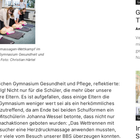
L
G
T
An
Ve
mi
kmassagen-Wettkampf im
ge
 Gymnasium Gesundheit und
Na
 Foto: Christian Härtel
flichen Gymnasium Gesundheit und Pflege, reflektierte:
lg! Nicht nur für die Schüler, die mehr über unsere
 Eltern. Es ist aufgefallen, dass einige Eltern die
s Gymnasium weniger wert sei als ein herkömmliches
zutreffend, da am Ende bei beiden Schulformen ein
Mitschülerin Johanna Wessel betonte, dass nicht nur
L
machaktionen geboten wurden: „Das Wettrennen mit
I
esucher eine Herzdruckmassage anwenden mussten,
S
wir viele vom Besuch unserer BBS überzeugen konnten.