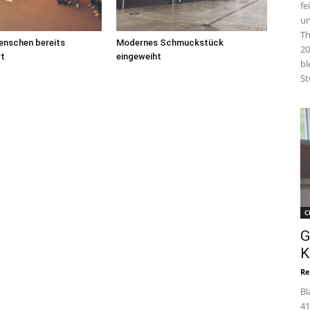
fe
un
Th
enschen bereits
Modernes Schmuckstück
20
rt
eingeweiht
bl
St
C
G
K
Re
Bl
41