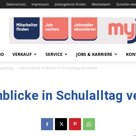
Datenschutz
Impressum
Jobangebote finden
Mediadaten
Zusteller we
BO
VERKAUF
SERVICE
JOBS & KARRIERE
KON
mgebung
Interessante Einblicke in Schulalltag vermittelt
blicke in Schulalltag v