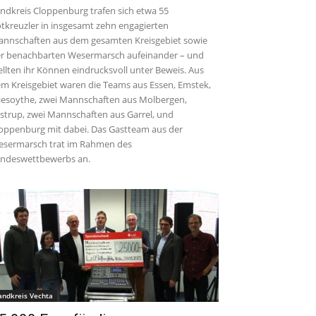
ndkreis Cloppenburg trafen sich etwa 55
tkreuzler in insgesamt zehn engagierten
nnschaften aus dem gesamten Kreisgebiet sowie
r benachbarten Wesermarsch aufeinander – und
ellten ihr Können eindrucksvoll unter Beweis. Aus
m Kreisgebiet waren die Teams aus Essen, Emstek,
iesoythe, zwei Mannschaften aus Molbergen,
strup, zwei Mannschaften aus Garrel, und
oppenburg mit dabei. Das Gastteam aus der
sermarsch trat im Rahmen des
ndeswettbewerbs an.
andkreis Vechta