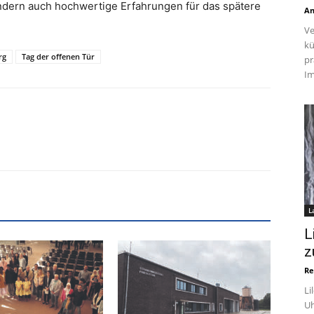
sondern auch hochwertige Erfahrungen für das spätere
An
Ve
kü
rg
Tag der offenen Tür
pr
Im
L
L
z
Re
Li
Uh