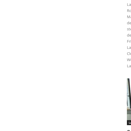
La
Ro
Ma
de
st
de
Fr
La
Cl
We
La
L