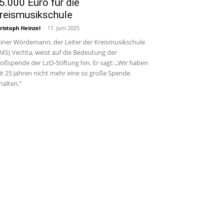
5.000 Euro für die
reismusikschule
ristoph Heinzel
-
17. Juni 2025
iner Wördemann, der Leiter der Kreismusikschule
MS) Vechta, weist auf die Bedeutung der
oßspende der LzO-Stiftung hin. Er sagt: „Wir haben
it 25 Jahren nicht mehr eine so große Spende
halten.“