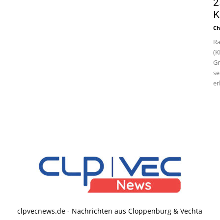
2
K
Ch
Ra
(K
Gr
se
er
clpvecnews.de - Nachrichten aus Cloppenburg & Vechta